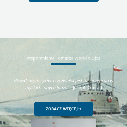
Wspomnienia Tomasza Werki o Ojcu
Prawdziwym życiem człowieka jest to, że żyje on w
myślach innych ludzi.“
– Joseph Conrad
ZOBACZ WIĘCEJ