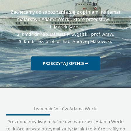
Zachęcamy do zapoznania się z opiniami na temat
malarstwa Adama Werki, które przedstawili:
1. Marek Sarba,
2. kmdr dr hab. Dariusz R. Bugajski, prof. AMW,
3. kmdr rez. prof. dr hab. Andrzej Makowski.
PRZECZYTAJ OPINIE
Listy miłośników Adama Werki
Prezentujemy listy miłośników twórczości Adama Werki
te, które artysta otrzymał za życia jak i te które trafiły do