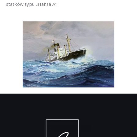
statków typu „Hansa A”.